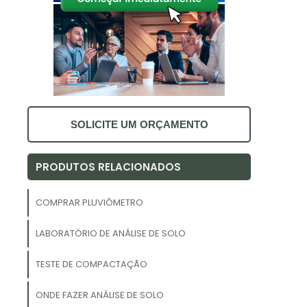
.
.
s
,
a
s
SOLICITE UM ORÇAMENTO
PRODUTOS RELACIONADOS
e
,
COMPRAR PLUVIÔMETRO
s
LABORATÓRIO DE ANÁLISE DE SOLO
s
s
TESTE DE COMPACTAÇÃO
ONDE FAZER ANÁLISE DE SOLO