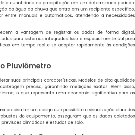
edir a quantidade de precipitação em um determinado período
ção da água da chuva que entra em um recipiente específico
ar entre manuais e automáticos, atendendo a necessidade
recem a vantagem de registrar os dados de forma digital
adas para sistemas integrados. Isso é especialmente útil par
áticas em tempo real e se adaptar rapidamente às condiçõe
do Pluviômetro
rar suas principais características. Modelos de alta qualidad
calibragem precisa, garantindo medições exatas. Além disso
ínima, o que representa uma economia significativa para a
tro
precisa ter um design que possibilite a visualização clara do
à robustez do equipamento, asseguram que os dados coletado
previsões climáticas e estudos de solo.