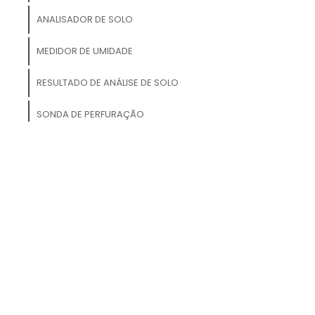
ANALISADOR DE SOLO
s
MEDIDOR DE UMIDADE
a
o
RESULTADO DE ANÁLISE DE SOLO
s
SONDA DE PERFURAÇÃO
s
BARRACA DE CAMPING IMPERMEÁVEL
BARRACA DE CAMPO
.
a
a
.
,