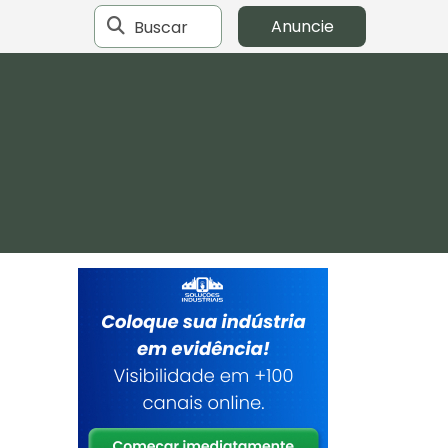
Buscar
Anuncie
s
a
e
a