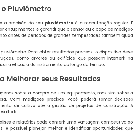
o Pluviômetro
 e a precisão do seu
pluviômetro
é a manutenção regular. 
itar entupimentos e garantir que o sensor ou o copo de mediçã
nto antes de períodos de grandes tempestades também ajud
luviômetro. Para obter resultados precisos, o dispositivo dev
ções, como árvores ou edifícios, que possam interferir n
zar a eficácia do instrumento ao longo do tempo.
a Melhorar seus Resultados
apenas sobre a compra de um equipamento, mas sim sobre 
esa. Com medições precisas, você poderá tomar decisõe
nto de cultivo até a gestão de projetos de construção. 
esultados.
nálises e relatórios pode conferir uma vantagem competitiva a
é possível planejar melhor e identificar oportunidades qu