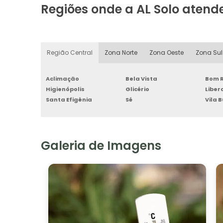
Regiões onde a AL Solo atend
Região Central
Zona Norte
Zona Oeste
Zona Sul
Aclimação
Bela Vista
Bom R
Higienópolis
Glicério
Libe
Santa Efigênia
Sé
Vila 
Galeria de Imagens