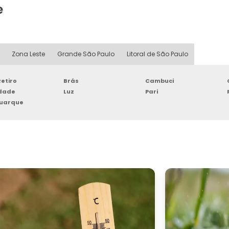
e
Zona Leste
Grande São Paulo
Litoral de São Paulo
etiro
Brás
Cambuci
rdade
Luz
Pari
Buarque